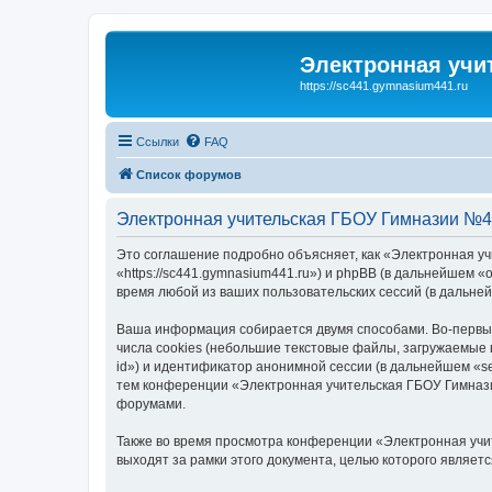
Электронная учи
https://sc441.gymnasium441.ru
Ссылки
FAQ
Список форумов
Электронная учительская ГБОУ Гимназии №4
Это соглашение подробно объясняет, как «Электронная у
«https://sc441.gymnasium441.ru») и phpBB (в дальнейшем
время любой из ваших пользовательских сессий (в дальн
Ваша информация собирается двумя способами. Во-первы
числа cookies (небольшие текстовые файлы, загружаемые 
id») и идентификатор анонимной сессии (в дальнейшем «s
тем конференции «Электронная учительская ГБОУ Гимнази
форумами.
Также во время просмотра конференции «Электронная учи
выходят за рамки этого документа, целью которого являе