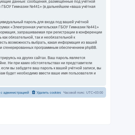
едующие данные: сообщения, размещённые под учётной
ая ГБОУ Гимназии №441» (в дальнейшем «ваша учётная
дивидуальный пароль для входа под вашей учётной
форумах «Электронная учительская ГБОУ Гимназии №441»
формация, запрашиваемая при регистрации в конференции
 как обязательной, так и необязательной к
есть возможность выбрать, какая информация из вашей
ески сгенерированных программным обеспечением phpBB.
рируясь на других сайтах. Ваш пароль является
йне. Ни при каких обстоятельствах ни представители
 если вы забудете ваш пароль к вашей учётной записи, вы
ам будет необходимо ввести ваше имя пользователя и
 с администрацией
Удалить cookies
Часовой пояс:
UTC+03:00