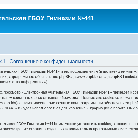
тельская ГБОУ Гимназии №441
41 - Соглашение о конфиденциальности
чительская ГБОУ Гимназии №441» и его подразделения (в дальнейшем «мы»,
 «они», «программное обеспечение phpBB», «www.phpbb.com», «phpBB Limited
ейшем «ваша информация»).
х, просмотр «Электронная учительская ГБОУ Гимназии №441» приведёт к с
в папку временных файлов вашего браузера). Первые две cookie содержат то
ession-id»), автоматически присвоенные вам программным обеспечением phpB
и №441» и будет использоваться для хранения информации о прочтённых ва
тельская ГБОУ Гимназии №441» мы можем установить cookies, внешние по о
тся рассмотрение страниц, созданных исключительно программным обеспечен