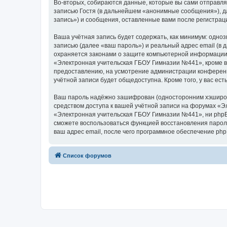
Во-вторых, собираются данные, которые вы сами отправл
записью Гостя (в дальнейшем «анонимные сообщения»), д
запись») и сообщения, оставленные вами после регистрац
Ваша учётная запись будет содержать, как минимум: одн
записью (далее «ваш пароль») и реальный адрес email (
охраняется законами о защите компьютерной информации,
«Электронная учительская ГБОУ Гимназии №441», кроме ва
предоставлению, на усмотрение администрации конференц
учётной записи будет общедоступна. Кроме того, у вас е
Ваш пароль надёжно зашифрован (односторонним хэширован
средством доступа к вашей учётной записи на форумах «Э
«Электронная учительская ГБОУ Гимназии №441», ни phpBB 
сможете воспользоваться функцией восстановления парол
ваш адрес email, после чего программное обеспечение ph
Список форумов