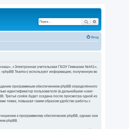
Поиск
Расширенный по
Вход
 «наш», «Электронная учительская ГБОУ Гимназии №441»,
», «phpBB Teams») используют информацию, полученную во
озданию программным обеспечением phpBB определённого
лько идентификатор пользователя (в дальнейшем «user-
B. Третья cookie будет создана после просмотра одной из
ми темах, повышая таким образом удобство работы с
тношению к программному обеспечению phpBB, однако они
ием phpBB.