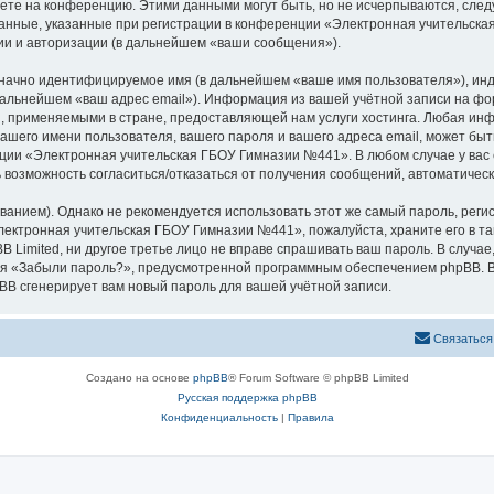
яете на конференцию. Этими данными могут быть, но не исчерпываются, сл
анные, указанные при регистрации в конференции «Электронная учительск
ии и авторизации (в дальнейшем «ваши сообщения»).
означно идентифицируемое имя (в дальнейшем «ваше имя пользователя»), ин
в дальнейшем «ваш адрес email»). Информация из вашей учётной записи на 
 применяемыми в стране, предоставляющей нам услуги хостинга. Любая ин
шего имени пользователя, вашего пароля и вашего адреса email, может быть
ии «Электронная учительская ГБОУ Гимназии №441». В любом случае у вас 
сть возможность согласиться/отказаться от получения сообщений, автоматич
ием). Однако не рекомендуется использовать этот же самый пароль, регист
лектронная учительская ГБОУ Гимназии №441», пожалуйста, храните его в та
Limited, ни другое третье лицо не вправе спрашивать ваш пароль. В случае,
я «Забыли пароль?», предусмотренной программным обеспечением phpBB. В
pBB сгенерирует вам новый пароль для вашей учётной записи.
Связаться
Создано на основе
phpBB
® Forum Software © phpBB Limited
Русская поддержка phpBB
Конфиденциальность
|
Правила