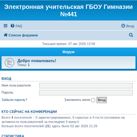
Электронная учительская ГБОУ Гимназии
№441
FAQ
Вход
П
Список форумов
о
Текущее время: 07 авг 2026 13:58
и
Форум
с
Добро пожаловать!
к
Темы:
1
ВХОД
Имя пользователя:
Пароль:
Забыли пароль?
Запомнить меня
КТО СЕЙЧАС НА КОНФЕРЕНЦИИ
Всего
4
посетителя :: 0 зарегистрированных, 0 скрытых и 4 гостя (основано на
активности пользователей за последние 5 минут)
Больше всего посетителей (
21
) здесь было 02 авг 2026 21:29
СТАТИСТИКА