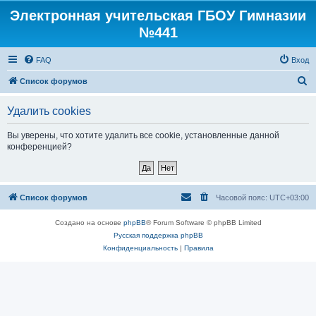
Электронная учительская ГБОУ Гимназии
№441
FAQ
Вход
П
Список форумов
о
Удалить cookies
и
с
Вы уверены, что хотите удалить все cookie, установленные данной
конференцией?
к
Список форумов
Часовой пояс:
UTC+03:00
Создано на основе
phpBB
® Forum Software © phpBB Limited
Русская поддержка phpBB
Конфиденциальность
|
Правила