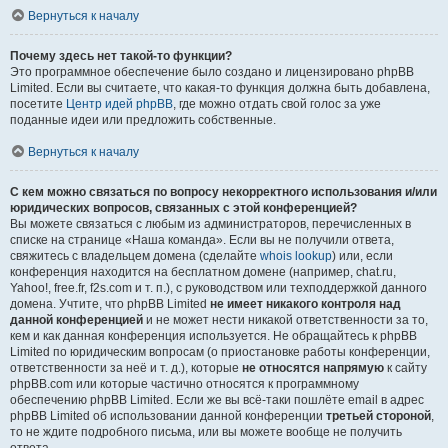
Вернуться к началу
Почему здесь нет такой-то функции?
Это программное обеспечение было создано и лицензировано phpBB
Limited. Если вы считаете, что какая-то функция должна быть добавлена,
посетите
Центр идей phpBB
, где можно отдать свой голос за уже
поданные идеи или предложить собственные.
Вернуться к началу
С кем можно связаться по вопросу некорректного использования и/или
юридических вопросов, связанных с этой конференцией?
Вы можете связаться с любым из администраторов, перечисленных в
списке на странице «Наша команда». Если вы не получили ответа,
свяжитесь с владельцем домена (сделайте
whois lookup
) или, если
конференция находится на бесплатном домене (например, chat.ru,
Yahoo!, free.fr, f2s.com и т. п.), с руководством или техподдержкой данного
домена. Учтите, что phpBB Limited
не имеет никакого контроля над
данной конференцией
и не может нести никакой ответственности за то,
кем и как данная конференция используется. Не обращайтесь к phpBB
Limited по юридическим вопросам (о приостановке работы конференции,
ответственности за неё и т. д.), которые
не относятся напрямую
к сайту
phpBB.com или которые частично относятся к программному
обеспечению phpBB Limited. Если же вы всё-таки пошлёте email в адрес
phpBB Limited об использовании данной конференции
третьей стороной
,
то не ждите подробного письма, или вы можете вообще не получить