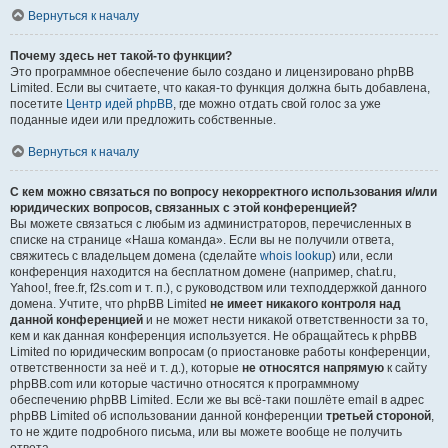
Вернуться к началу
Почему здесь нет такой-то функции?
Это программное обеспечение было создано и лицензировано phpBB
Limited. Если вы считаете, что какая-то функция должна быть добавлена,
посетите
Центр идей phpBB
, где можно отдать свой голос за уже
поданные идеи или предложить собственные.
Вернуться к началу
С кем можно связаться по вопросу некорректного использования и/или
юридических вопросов, связанных с этой конференцией?
Вы можете связаться с любым из администраторов, перечисленных в
списке на странице «Наша команда». Если вы не получили ответа,
свяжитесь с владельцем домена (сделайте
whois lookup
) или, если
конференция находится на бесплатном домене (например, chat.ru,
Yahoo!, free.fr, f2s.com и т. п.), с руководством или техподдержкой данного
домена. Учтите, что phpBB Limited
не имеет никакого контроля над
данной конференцией
и не может нести никакой ответственности за то,
кем и как данная конференция используется. Не обращайтесь к phpBB
Limited по юридическим вопросам (о приостановке работы конференции,
ответственности за неё и т. д.), которые
не относятся напрямую
к сайту
phpBB.com или которые частично относятся к программному
обеспечению phpBB Limited. Если же вы всё-таки пошлёте email в адрес
phpBB Limited об использовании данной конференции
третьей стороной
,
то не ждите подробного письма, или вы можете вообще не получить