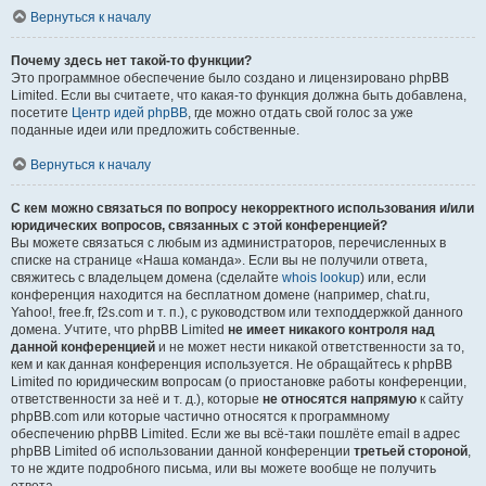
Вернуться к началу
Почему здесь нет такой-то функции?
Это программное обеспечение было создано и лицензировано phpBB
Limited. Если вы считаете, что какая-то функция должна быть добавлена,
посетите
Центр идей phpBB
, где можно отдать свой голос за уже
поданные идеи или предложить собственные.
Вернуться к началу
С кем можно связаться по вопросу некорректного использования и/или
юридических вопросов, связанных с этой конференцией?
Вы можете связаться с любым из администраторов, перечисленных в
списке на странице «Наша команда». Если вы не получили ответа,
свяжитесь с владельцем домена (сделайте
whois lookup
) или, если
конференция находится на бесплатном домене (например, chat.ru,
Yahoo!, free.fr, f2s.com и т. п.), с руководством или техподдержкой данного
домена. Учтите, что phpBB Limited
не имеет никакого контроля над
данной конференцией
и не может нести никакой ответственности за то,
кем и как данная конференция используется. Не обращайтесь к phpBB
Limited по юридическим вопросам (о приостановке работы конференции,
ответственности за неё и т. д.), которые
не относятся напрямую
к сайту
phpBB.com или которые частично относятся к программному
обеспечению phpBB Limited. Если же вы всё-таки пошлёте email в адрес
phpBB Limited об использовании данной конференции
третьей стороной
,
то не ждите подробного письма, или вы можете вообще не получить